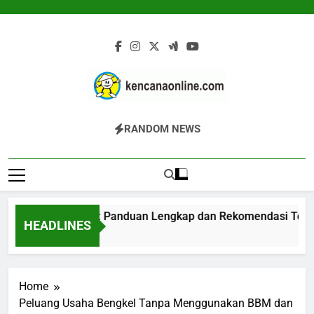
Skip
to
content
Kencana Online
Jasa Pengelolaan Sampah Kawasan
RANDOM NEWS
Digital
Komersial, Perumahan, Pertambangan,
Dan Industri
esin Komposter: Panduan Lengkap dan Rekomendasi Terperc
HEADLINES
 Jam Ago
Home
Peluang Usaha Bengkel Tanpa Menggunakan BBM dan