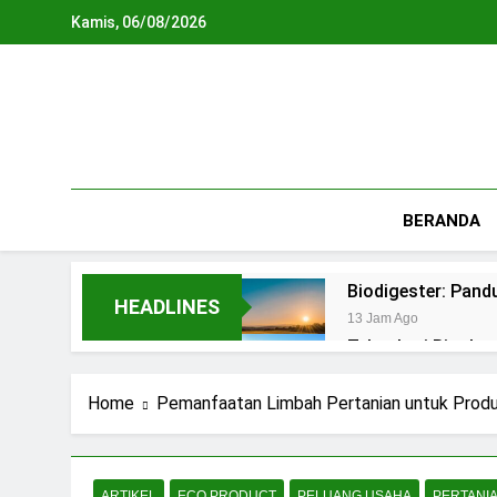
Skip
Kamis, 06/08/2026
to
content
BERANDA
Biodigester: Pan
HEADLINES
13 Jam Ago
Teknologi Biopho
2 Hari Ago
REPLIKASI SIRKU
Home
Pemanfaatan Limbah Pertanian untuk Produk
2 Hari Ago
Waste To Energy:
4 Hari Ago
ARTIKEL
ECO PRODUCT
PELUANG USAHA
PERTANI