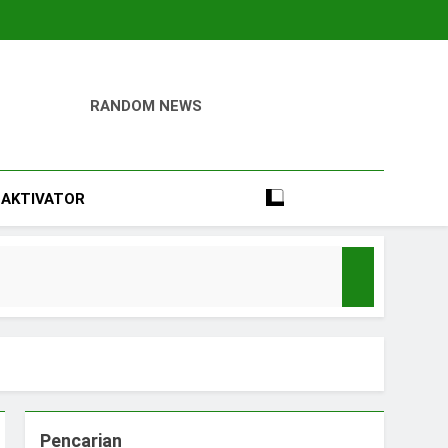
RANDOM NEWS
igital
Perumahan, Pertambangan, Dan Industri
AKTIVATOR
Pencarian