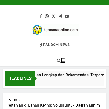
Skip
to
content
Kencana Online
Jasa Pengelolaan Sampah Kawasan
RANDOM NEWS
Digital
Komersial, Perumahan, Pertambangan,
Dan Industri
Biodigester: Panduan Lengkap dan Rekomendasi Terpercaya
HEADLINES
16 Jam Ago
Home
Pertanian di Lahan Kering: Solusi untuk Daerah Minim