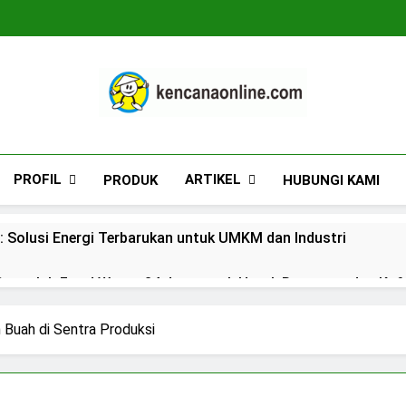
Kencana Online D
Jasa Pengelolaan Sampah Kawasan Komersial, 
PROFIL
ARTIKEL
PRODUK
HUBUNGI KAMI
: Solusi Energi Terbarukan untuk UMKM dan Industri
engolah Food Waste 24 Jam untuk Hotel, Restoran, dan Kaf
n Lengkap dan Rekomendasi Terpercaya
Buah di Sentra Produksi
duan Lengkap dan Rekomendasi Terpercaya