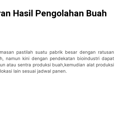
s_kkogas: Panduan Lengkap dan Rekomendasi Terpercaya
an Hasil Pengolahan Buah
LAR EKONOMI DARI TPST PUSAT AGRIBISNIS
 Panduan Lengkap dan Rekomendasi Terpercaya
h Terpadu: Panduan Lengkap dan Rekomendasi Terpercaya
masan pastilah suatu pabrik besar dengan ratusan
ah Terpadu: Panduan Lengkap dan Rekomendasi Terpercaya
h, namun kini dengan pendekatan bioindustri dapat
bun atau sentra produksi buah,kemudian alat produksi
ustri untuk Pengelolaan Kawasan Industri yang Efisien dan B
okasi lain sesuai jadwal panen.