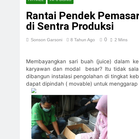
Teknologi Biopho
Rantai Pendek Pemasar
3 Hari Ago
REPLIKASI SIRKU
di Sentra Produksi
4 Hari Ago
Waste To Energy:
0
Sonson Garsoni
8 Tahun Ago
2 Mins
5 Hari Ago
Pengolahan Limba
7 Hari Ago
Membayangkan sari buah (juice) dalam ke
Pengelolaan Samp
karyawan dan modal besar? Itu tidak sala
1 Minggu Ago
dibangun instalasi pengolahan di tingkat ke
Solusi Sampah Ind
dapat dipindah ( movable) untuk menggarap l
1 Minggu Ago