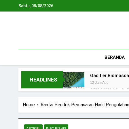
Skip
Sabtu, 08/08/2026
to
content
BERANDA
Gasifier Biomassa
HEADLINES
12 Jam Ago
ARK 200K: Mesin P
1 Hari Ago
Piroliser: Pandua
Home
Rantai Pendek Pemasaran Hasil Pengolahan 
2 Hari Ago
Biodigester: Pan
2 Hari Ago
ARTIKEL
INFO BISNIS