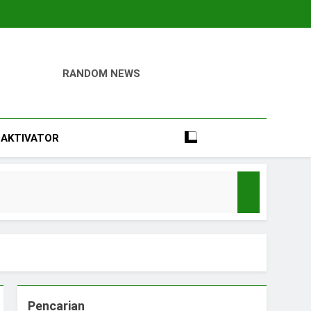
RANDOM NEWS
igital
Perumahan, Pertambangan, Dan Industri
AKTIVATOR
e
Pencarian