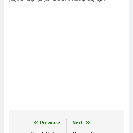
pengiriman ( ekspor) pangan di balai karantina masing-masing negara.
Previous:
Next:
Navigasi