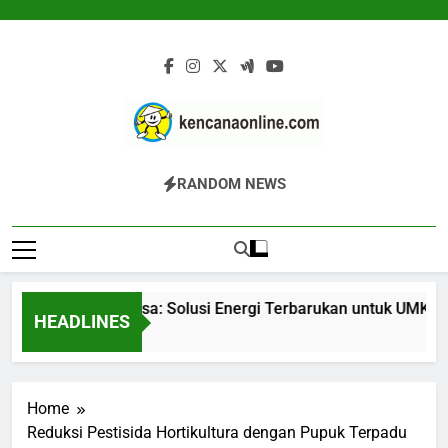
Skip
to
content
Kencana Online
Jasa Pengelolaan Sampah Kawasan
RANDOM NEWS
Digital
Komersial, Perumahan, Pertambangan,
Dan Industri
Gasifier Biomassa: Solusi Energi Terbarukan untuk UMKM da
HEADLINES
17 Jam Ago
Home
Reduksi Pestisida Hortikultura dengan Pupuk Terpadu