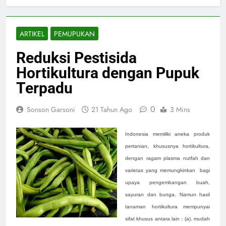
ARTIKEL
PEMUPUKAN
Reduksi Pestisida
Hortikultura dengan Pupuk
Terpadu
0
Sonson Garsoni
21 Tahun Ago
3 Mins
Indonesia memiliki aneka produk
pertanian, khususnya hortikultura,
dengan ragam plasma nutfah dan
varietas yang memungkinkan bagi
upaya pengembangan buah,
sayuran dan bunga. Namun hasil
tanaman hortikultura mempunyai
sifat khusus antara lain : (a).
mudah