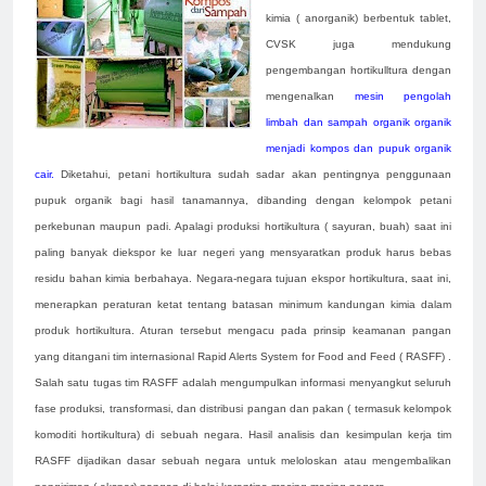
kimia ( anorganik) berbentuk tablet,
CVSK juga mendukung
pengembangan hortikulltura dengan
mengenalkan
mesin pengolah
limbah dan sampah organik organik
menjadi kompos dan pupuk organik
cair.
Diketahui, petani hortikultura sudah sadar akan pentingnya penggunaan
pupuk organik bagi hasil tanamannya, dibanding dengan kelompok petani
perkebunan maupun padi. Apalagi produksi hortikultura ( sayuran, buah) saat ini
paling banyak diekspor ke luar negeri yang mensyaratkan produk harus bebas
residu bahan kimia berbahaya. Negara-negara tujuan ekspor hortikultura, saat ini,
menerapkan peraturan ketat tentang batasan minimum kandungan kimia dalam
produk hortikultura. Aturan tersebut mengacu pada prinsip keamanan pangan
yang ditangani tim internasional Rapid Alerts System for Food and Feed ( RASFF) .
Salah satu tugas tim RASFF adalah mengumpulkan informasi menyangkut seluruh
fase produksi, transformasi, dan distribusi pangan dan pakan ( termasuk kelompok
komoditi hortikultura) di sebuah negara. Hasil analisis dan kesimpulan kerja tim
RASFF dijadikan dasar sebuah negara untuk meloloskan atau mengembalikan