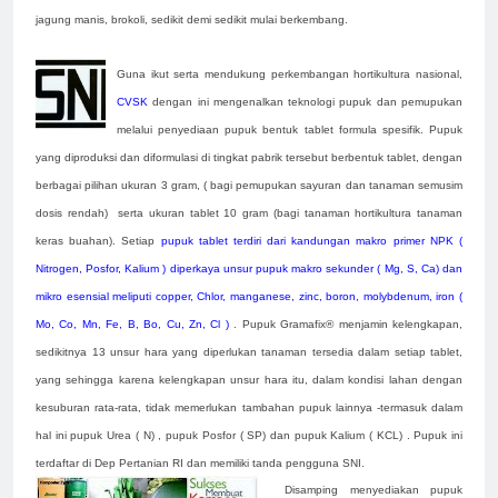
jagung manis, brokoli, sedikit demi sedikit mulai berkembang.
Guna ikut serta mendukung perkembangan hortikultura nasional,
CVSK
dengan ini mengenalkan teknologi pupuk dan pemupukan
melalui penyediaan pupuk bentuk tablet formula spesifik. Pupuk
yang diproduksi dan diformulasi di tingkat pabrik tersebut berbentuk tablet, dengan
berbagai pilihan ukuran 3 gram, ( bagi pemupukan sayuran dan tanaman semusim
dosis rendah) serta ukuran tablet 10 gram (bagi tanaman hortikultura tanaman
keras buahan). Setiap
pupuk tablet terdiri dari kandungan makro primer NPK (
Nitrogen, Posfor, Kalium ) diperkaya unsur pupuk makro sekunder ( Mg, S, Ca) dan
mikro esensial meliputi copper, Chlor, manganese, zinc, boron, molybdenum, iron (
Mo, Co, Mn, Fe, B, Bo, Cu, Zn, Cl )
. Pupuk Gramafix® menjamin kelengkapan,
sedikitnya 13 unsur hara yang diperlukan tanaman tersedia dalam setiap tablet,
yang sehingga karena kelengkapan unsur hara itu, dalam kondisi lahan dengan
kesuburan rata-rata, tidak memerlukan tambahan pupuk lainnya -termasuk dalam
hal ini pupuk Urea ( N) , pupuk Posfor ( SP) dan pupuk Kalium ( KCL) . Pupuk ini
terdaftar di Dep Pertanian RI dan memiliki tanda pengguna SNI.
Disamping menyediakan pupuk