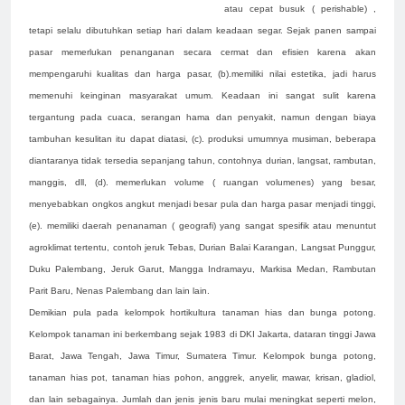
atau cepat busuk ( perishable) ,
tetapi selalu dibutuhkan setiap hari dalam keadaan segar. Sejak panen sampai
pasar memerlukan penanganan secara cermat dan efisien karena akan
mempengaruhi kualitas dan harga pasar, (
b).
memiliki nilai estetika, jadi harus
memenuhi keinginan masyarakat umum. Keadaan ini sangat sulit karena
tergantung pada cuaca, serangan hama dan penyakit, namun dengan biaya
tambuhan kesulitan itu dapat diatasi,
(c). produksi umumnya musiman, beberapa
diantaranya tidak tersedia sepanjang tahun, contohnya durian, langsat, rambutan,
manggis, dll,
(d). memerlukan volume ( ruangan volumenes) yang besar,
menyebabkan ongkos angkut menjadi besar pula dan harga pasar menjadi tinggi,
(e).
memiliki daerah penanaman ( geografi) yang sangat spesifik atau menuntut
agroklimat tertentu, contoh jeruk Tebas, Durian Balai Karangan, Langsat Punggur,
Duku Palembang, Jeruk Garut, Mangga Indramayu, Markisa Medan, Rambutan
Parit Baru, Nenas Palembang dan lain lain.
Demikian pula pada kelompok hortikultura tanaman hias dan bunga potong.
Kelompok tanaman ini berkembang sejak 1983 di DKI Jakarta, dataran tinggi Jawa
Barat, Jawa Tengah, Jawa Timur, Sumatera Timur. Kelompok bunga potong,
tanaman hias pot, tanaman hias pohon, anggrek, anyelir, mawar, krisan, gladiol,
dan lain sebagainya. Jumlah dan jenis jenis baru mulai meningkat seperti melon,