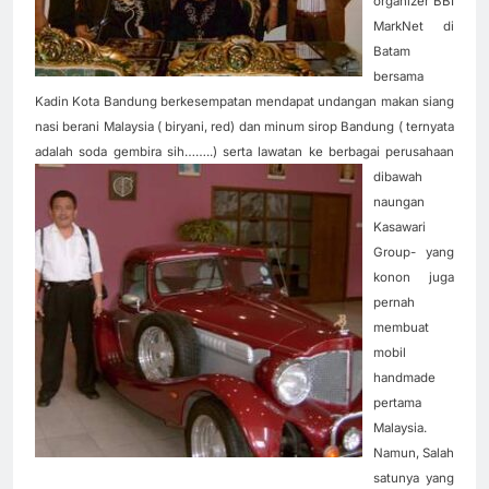
organizer BBI
MarkNet di
Batam
bersama
Kadin Kota Bandung berkesempatan mendapat undangan makan siang
nasi berani Malaysia ( biryani, red) dan minum sirop Bandung ( ternyata
adalah soda gembira sih……..) serta lawatan ke berbagai perusahaan
dibawah
naungan
Kasawari
Group- yang
konon juga
pernah
membuat
mobil
handmade
pertama
Malaysia.
Namun, Salah
satunya yang