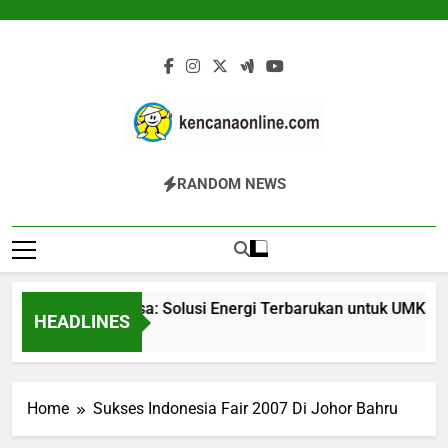
Skip
to
content
Kencana Online
Jasa Pengelolaan Sampah Kawasan
RANDOM NEWS
Digital
Komersial, Perumahan, Pertambangan,
Dan Industri
Gasifier Biomassa: Solusi Energi Terbarukan untuk UMKM dan 
HEADLINES
6 Jam Ago
Home
Sukses Indonesia Fair 2007 Di Johor Bahru