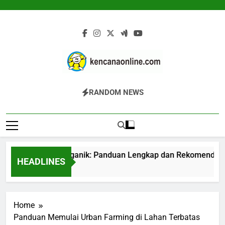
Skip
to
content
Kencana Online
Jasa Pengelolaan Sampah Kawasan
RANDOM NEWS
Digital
Komersial, Perumahan, Pertambangan,
Dan Industri
oduksi Pupuk Organik: Panduan Lengkap dan Rekomendasi T
HEADLINES
Jam Ago
Home
Panduan Memulai Urban Farming di Lahan Terbatas