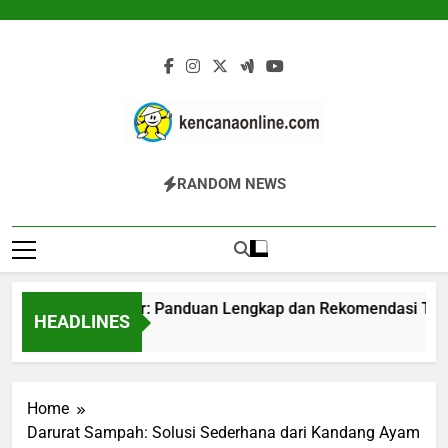
Skip
to
content
Kencana Online
Jasa Pengelolaan Sampah Kawasan
RANDOM NEWS
Digital
Komersial, Perumahan, Pertambangan,
Dan Industri
Mesin Komposter: Panduan Lengkap dan Rekomendasi Terper
HEADLINES
2 Jam Ago
Home
Darurat Sampah: Solusi Sederhana dari Kandang Ayam