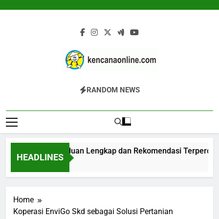
Skip
to
content
Kencana Online
Jasa Pengelolaan Sampah Kawasan
RANDOM NEWS
Digital
Komersial, Perumahan, Pertambangan,
Dan Industri
Biodigester: Panduan Lengkap dan Rekomendasi Terpercaya
HEADLINES
1 Jam Ago
Home
Koperasi EnviGo Skd sebagai Solusi Pertanian