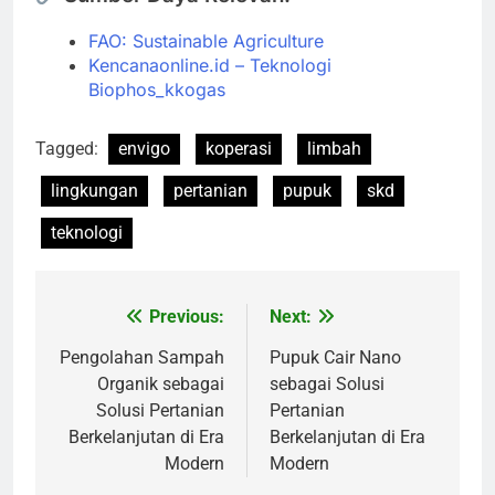
FAO: Sustainable Agriculture
Kencanaonline.id – Teknologi
Biophos_kkogas
Tagged:
envigo
koperasi
limbah
lingkungan
pertanian
pupuk
skd
teknologi
Previous:
Next:
Navigasi
pos
Pengolahan Sampah
Pupuk Cair Nano
Organik sebagai
sebagai Solusi
Solusi Pertanian
Pertanian
Berkelanjutan di Era
Berkelanjutan di Era
Modern
Modern