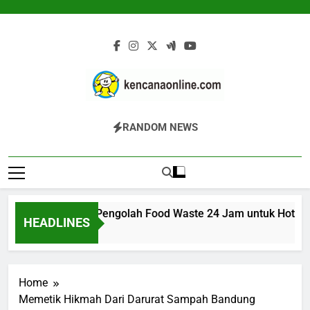
Skip
to
content
Kencana Online
Jasa Pengelolaan Sampah Kawasan
RANDOM NEWS
Digital
Komersial, Perumahan, Pertambangan,
Dan Industri
K 200K: Mesin Pengolah Food Waste 24 Jam untuk Hotel, Rest
HEADLINES
Jam Ago
Home
Memetik Hikmah Dari Darurat Sampah Bandung