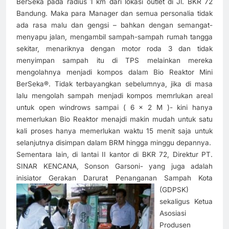
BerSeka pada radius 1 km dari lokasi outlet di Jl. BKR 72
Bandung. Maka para Manager dan semua personalia tidak
ada rasa malu dan gengsi – bahkan dengan semangat-
menyapu jalan, mengambil sampah-sampah rumah tangga
sekitar, menariknya dengan motor roda 3 dan tidak
menyimpan sampah itu di TPS melainkan mereka
mengolahnya menjadi kompos dalam Bio Reaktor Mini
BerSeka®. Tidak terbayangkan sebelumnya, jika di masa
lalu mengolah sampah menjadi kompos memrlukan areal
untuk open windrows sampai ( 6 x 2 M )- kini hanya
memerlukan Bio Reaktor menajdi makin mudah untuk satu
kali proses hanya memerlukan waktu 15 menit saja untuk
selanjutnya disimpan dalam BRM hingga minggu depannya.
Sementara lain, di lantai II kantor di BKR 72, Direktur PT.
SINAR KENCANA, Sonson Garsoni- yang juga adalah
inisiator Gerakan Darurat Penanganan Sampah Kota
(GDPSK)
sekaligus Ketua
Asosiasi
Produsen