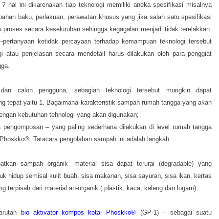
? hal ini dikarenakan tiap teknologi memiliki aneka spesifikasi misalnya
 bahan baku, perlakuan, perawatan khusus yang jika salah satu spesifikasi
 proses secara keseluruhan sehingga kegagalan menjadi tidak terelakkan.
–pertanyaan ketidak percayaan terhadap kemampuan teknologi tersebut
gi atau penjelasan secara mendetail harus dilakukan oleh para penggiat
gga.
an calon pengguna, sebagian teknologi tersebut mungkin dapat
g tepat yaitu 1. Bagaimana karakteristik sampah rumah tangga yang akan
dengan kebutuhan tehnologi yang akan digunakan;
 pengomposan – yang paling sederhana dilakukan di level rumah tangga
hoskko®. Tatacara pengolahan sampah ini adalah langkah :
tkan sampah organik- material sisa dapat terurai (degradable) yang
uk hidup semisal kulit buah, sisa makanan, sisa sayuran, sisa ikan, kertas
g terpisah dari material an-organik ( plastik, kaca, kaleng dan logam).
larutan
bio aktivator kompos kota- Phoskko®
(GP-1) – sebagai suatu