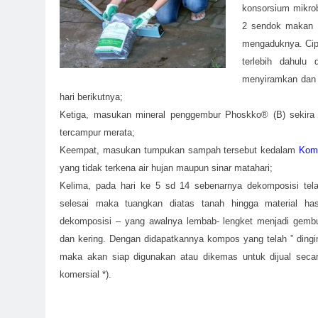
konsorsium mikro
2 sendok makan d
mengaduknya. Cip
terlebih dahul
menyiramkan dan s
hari berikutnya;
Ketiga, masukan mineral penggembur Phoskko® (B) sekira
tercampur merata;
Keempat, masukan tumpukan sampah tersebut kedalam
Kom
yang tidak terkena air hujan maupun sinar matahari;
Kelima, pada hari ke 5 sd 14 sebenarnya dekomposisi tel
selesai maka tuangkan diatas tanah hingga material has
dekomposisi – yang awalnya lembab- lengket menjadi gemb
dan kering. Dengan didapatkannya kompos yang telah ” dingi
maka akan siap digunakan atau dikemas untuk dijual seca
komersial *).