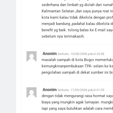
sederhana dan limbah yg diolah dari rumah
Kalimantan Selatan ,dan saya punya niat i
kota kami kalau tidak dikelola dengan pr
menjadi bandung ,padahal kalau dikelola 
benefit yg baik. tolong balas ke E-mail say
sebelum nya terimakasih.
Anonim
berkata:
15/08/2008 pukul 20:38
masalah sampah di kota Bogor memerlukan
kemungkinanpembukaan TPA- selain ke ka
pengolahan sampah di dekat sumber ini b
Anonim
berkata:
17/09/2008 pukul 01:05
dengan tidak mengurangi rasa hormat sa
biaya yang mungkin agak lumayan. mungkin
tapi yang saya butuhkan adalah cara mem