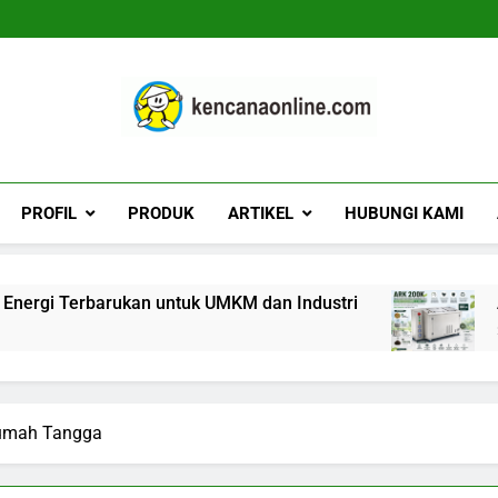
Kencana Online D
Jasa Pengelolaan Sampah Kawasan Komersial,
PROFIL
PRODUK
ARTIKEL
HUBUNGI KAMI
ukan untuk UMKM dan Industri
ARK 200K: Mesi
2 Hari Ago
umah Tangga