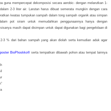
ba guna mempercepat dekomposisi secara aerobic- dengan melarutkan 1-
alam 2-3 liter air. Larutan harus dibuat semerata mungkin dengan cara
ratkan keatas tumpukan sampah dalam tong sampah organik atau simpan
u dalam pot siram untuk memudahkan penggunaannya hanya dengan
isanya masih dapat disimpan untuk dapat digunakan bagi pengelolaan di
 2-3 % dari bahan sampah yang akan diolah serta kemudian aduk agar
poster BioPhoskko®
serta tempatkan dibawah pohon atau tempat lainnya
ah
il
ur
n”
ra