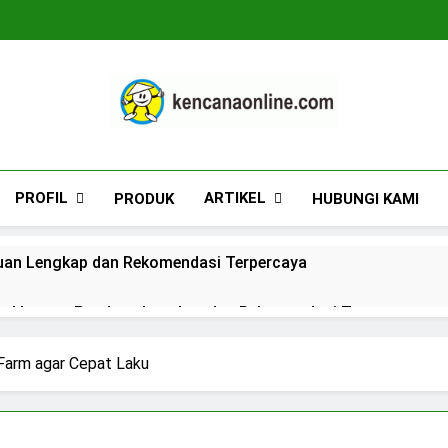
Kencana Online D
Jasa Pengelolaan Sampah Kawasan Komersial, 
PROFIL
ARTIKEL
PRODUK
HUBUNGI KAMI
duan Lengkap dan Rekomendasi Terpercaya
s_kkogas: Panduan Lengkap dan Rekomendasi Terpercaya
LAR EKONOMI DARI TPST PUSAT AGRIBISNIS
Farm agar Cepat Laku
 Panduan Lengkap dan Rekomendasi Terpercaya