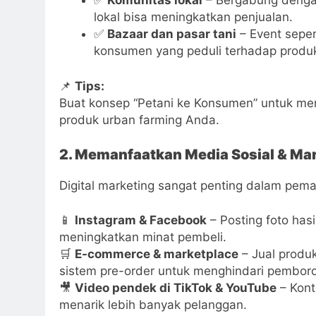
✅
Komunitas lokal
– Bergabung denga
lokal bisa meningkatkan penjualan.
✅
Bazaar dan pasar tani
– Event seper
konsumen yang peduli terhadap produk
📌
Tips:
Buat konsep “Petani ke Konsumen” untuk me
produk urban farming Anda.
2. Memanfaatkan Media Sosial & Ma
Digital marketing sangat penting dalam pema
📱
Instagram & Facebook
– Posting foto has
meningkatkan minat pembeli.
🛒
E-commerce & marketplace
– Jual produ
sistem pre-order untuk menghindari pemboro
🎥
Video pendek di TikTok & YouTube
– Kont
menarik lebih banyak pelanggan.