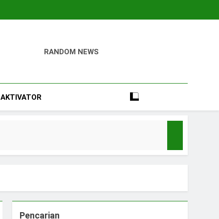
RANDOM NEWS
igital
Perumahan, Pertambangan, Dan Industri
AKTIVATOR
Pencarian