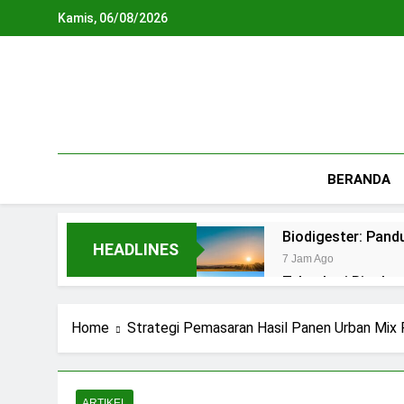
Skip
Kamis, 06/08/2026
to
content
BERANDA
Biodigester: Pan
HEADLINES
7 Jam Ago
Teknologi Biopho
1 Hari Ago
REPLIKASI SIRKU
Home
Strategi Pemasaran Hasil Panen Urban Mix 
2 Hari Ago
Waste To Energy:
3 Hari Ago
ARTIKEL