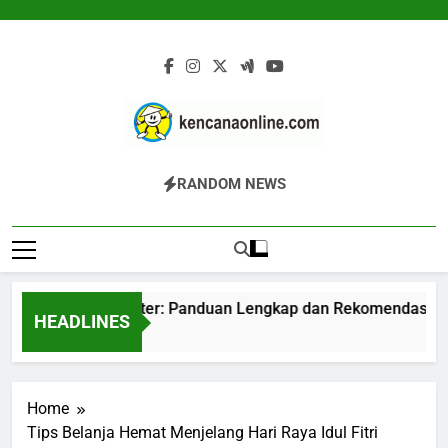
Skip
to
content
Kencana Online
Jasa Pengelolaan Sampah Kawasan
RANDOM NEWS
Digital
Komersial, Perumahan, Pertambangan,
Dan Industri
Mesin Komposter: Panduan Lengkap dan Rekomendasi Terp
HEADLINES
7 Jam Ago
Home
Tips Belanja Hemat Menjelang Hari Raya Idul Fitri