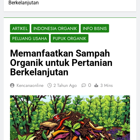
Berkelanjutan
ARTIKEL
INDONESIA ORGANIK
INFO BISNIS
PELUANG USAHA
PUPUK ORGANIK
Memanfaatkan Sampah
Organik untuk Pertanian
Berkelanjutan
0
Kencanaonline
2 Tahun Ago
3 Mins