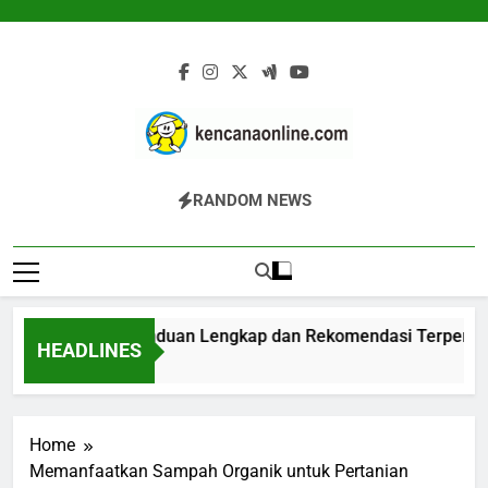
Skip
to
content
Kencana Online
Jasa Pengelolaan Sampah Kawasan
RANDOM NEWS
Digital
Komersial, Perumahan, Pertambangan,
Dan Industri
Biodigester: Panduan Lengkap dan Rekomendasi Terpercaya
HEADLINES
10 Jam Ago
Home
Memanfaatkan Sampah Organik untuk Pertanian